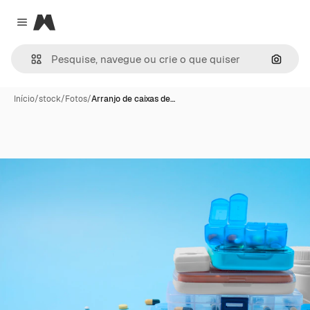
Magnific
Close menu
Pesqui
Início
/
stock
/
Fotos
/
Arranjo de caixas de…