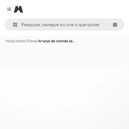
Magnific
Close menu
Pesqui
Início
/
stock
/
Fotos
/
Arranjo de comida sa…