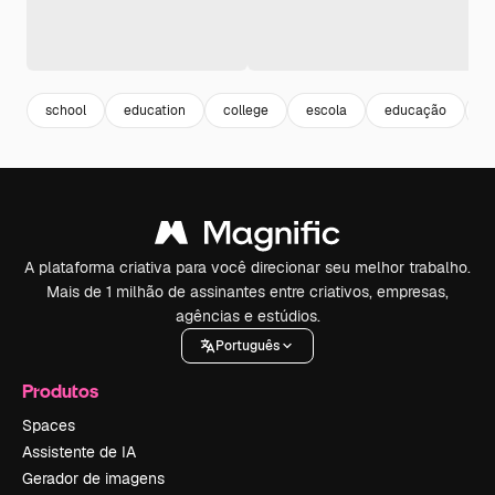
school
education
college
escola
educação
e
A plataforma criativa para você direcionar seu melhor trabalho.
Mais de 1 milhão de assinantes entre criativos, empresas,
agências e estúdios.
Português
Produtos
Spaces
Assistente de IA
Gerador de imagens