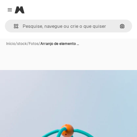
Magnific
Close menu
Pesqui
Início
/
stock
/
Fotos
/
Arranjo de elemento …