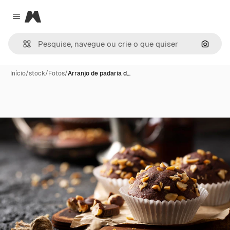
Magnific
Close menu
Pesqui
Início
/
stock
/
Fotos
/
Arranjo de padaria d…