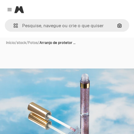
Magnific
Close menu
Pesqui
Início
/
stock
/
Fotos
/
Arranjo de protetor …