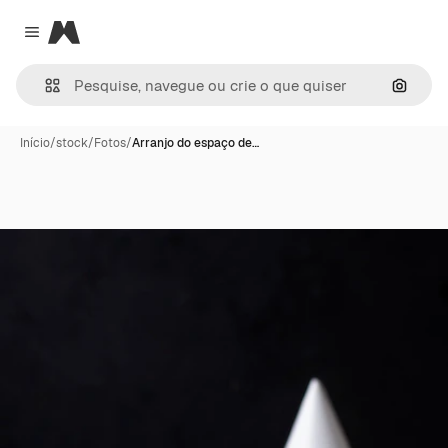
Magnific
Close menu
Pesqui
Início
/
stock
/
Fotos
/
Arranjo do espaço de…