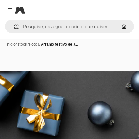
Magnific
Close menu
Pesqui
Início
/
stock
/
Fotos
/
Arranjo festivo de a…