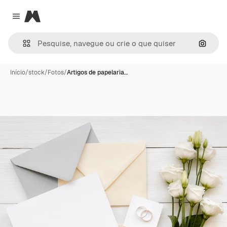
Magnific
Close menu
Pesqui
Início
/
stock
/
Fotos
/
Artigos de papelaria…