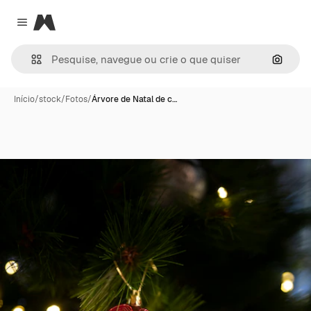
Magnific
Close menu
Pesqui
Início
/
stock
/
Fotos
/
Árvore de Natal de c…