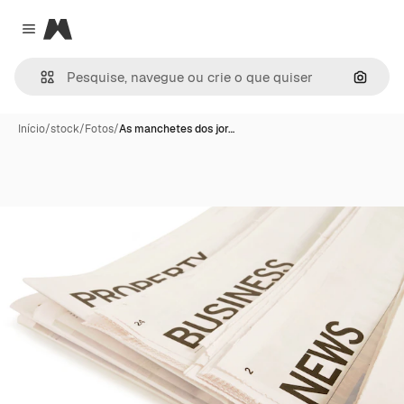
Magnific
Close menu
Pesqui
Início
/
stock
/
Fotos
/
As manchetes dos jor…