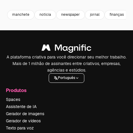
Premium
Premium
Premium
Premium
manchete
noticia
newspaper
jornal
finanças
A plataforma criativa para você direcionar seu melhor trabalho.
Mais de 1 milhão de assinantes entre criativos, empresas,
agências e estúdios.
Português
Produtos
Spaces
Assistente de IA
Gerador de imagens
Gerador de vídeos
Texto para voz