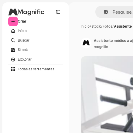
Criar
Início
/
stock
/
Fotos
/
Assistente
Início
Buscar
Assistente médico a aj
magnific
Stock
Explorar
Todas as ferramentas