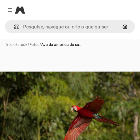
Magnific
Close menu
Pesqui
Início
/
stock
/
Fotos
/
Ave da américa do su…