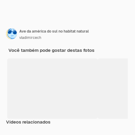
Ave da américa do sul no habitat natural
vladimircech
Você também pode gostar destas fotos
Vídeos relacionados
Premium
Premium
Premium
Premium