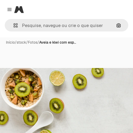
Magnific
Close menu
Pesqui
Início
/
stock
/
Fotos
/
Aveia e kiwi com esp…