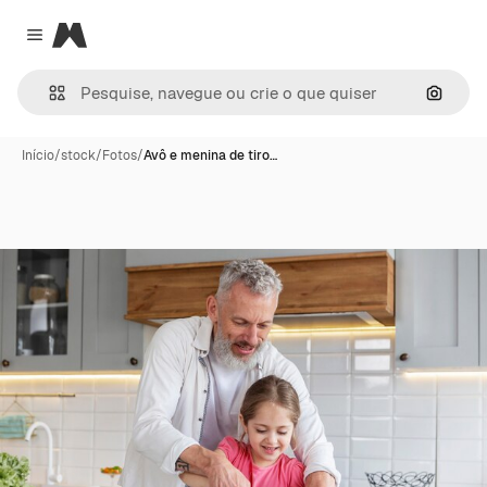
Magnific
Close menu
Pesqui
Início
/
stock
/
Fotos
/
Avô e menina de tiro…