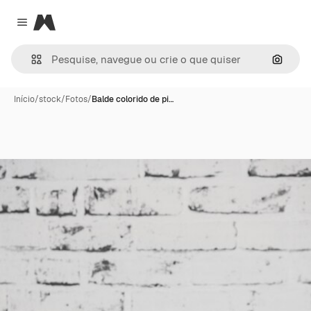
Magnific
Close menu
Pesqui
Início
/
stock
/
Fotos
/
Balde colorido de pi…