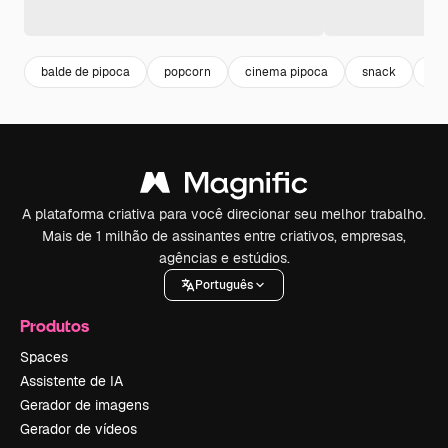
balde de pipoca
popcorn
cinema pipoca
snack
com
A plataforma criativa para você direcionar seu melhor trabalho.
Mais de 1 milhão de assinantes entre criativos, empresas,
agências e estúdios.
Português
Produtos
Spaces
Assistente de IA
Gerador de imagens
Gerador de vídeos