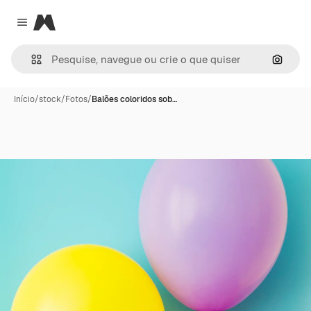
Magnific
Close menu
Pesqui
Início
/
stock
/
Fotos
/
Balões coloridos sob…