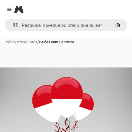
Magnific
Close menu
Pesqui
Início
/
stock
/
Fotos
/
Balões com Bandeira …