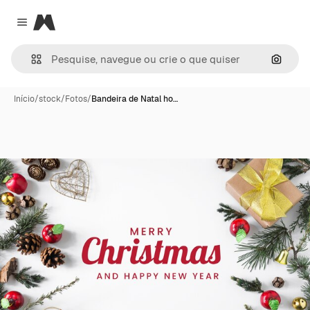
Magnific
Close menu
Pesqui
Início
/
stock
/
Fotos
/
Bandeira de Natal ho…