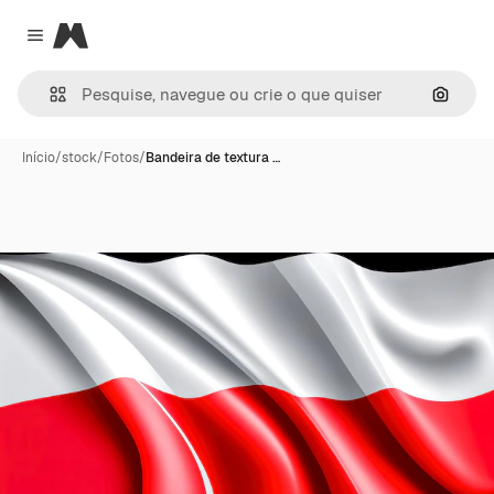
Magnific
Close menu
Pesqui
Início
/
stock
/
Fotos
/
Bandeira de textura …