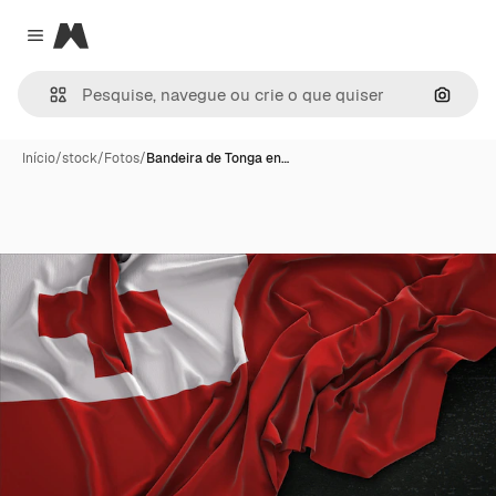
Magnific
Close menu
Pesqui
Início
/
stock
/
Fotos
/
Bandeira de Tonga en…