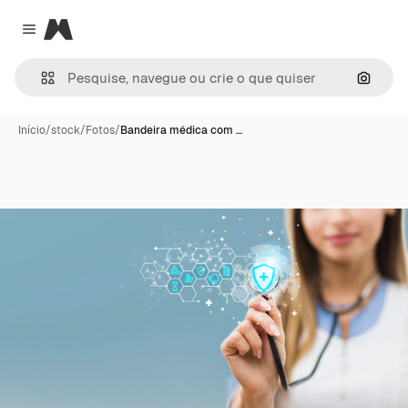
Magnific
Close menu
Pesqui
Início
/
stock
/
Fotos
/
Bandeira médica com …