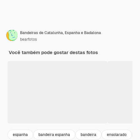
Bandeiras de Catalunha, Espanha e Badalona
bearfotos
Você também pode gostar destas fotos
espanha
bandeira espanha
bandeira
ensolarado
h