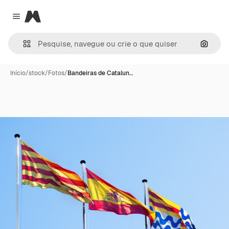
Magnific
Close menu
Pesqui
Início
/
stock
/
Fotos
/
Bandeiras de Catalun…