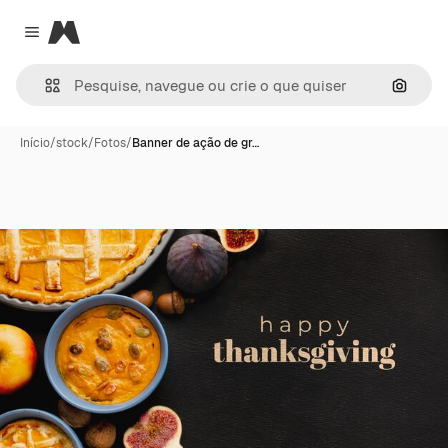
Magnific
Close menu
Pesqui
Início
/
stock
/
Fotos
/
Banner de ação de gr…