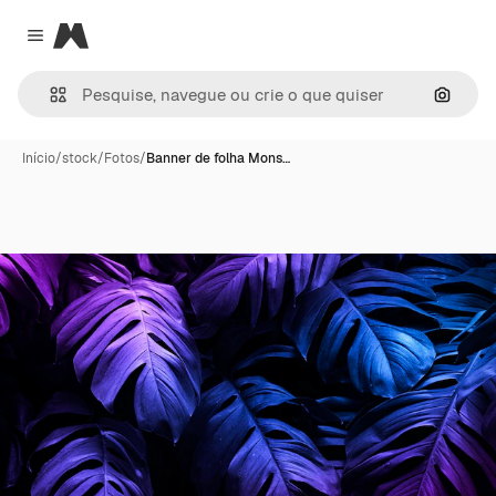
Magnific
Close menu
Pesqui
Início
/
stock
/
Fotos
/
Banner de folha Mons…