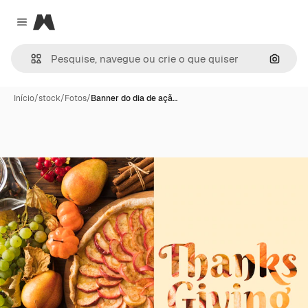
Magnific
Close menu
Pesqui
Início
/
stock
/
Fotos
/
Banner do dia de açã…