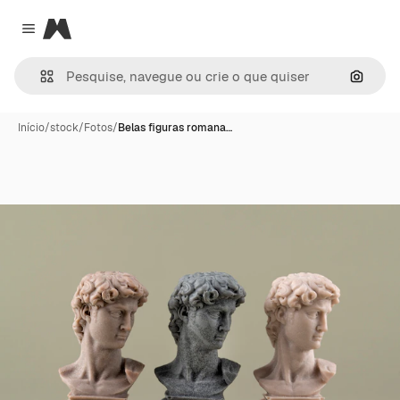
Magnific
Close menu
Pesqui
Início
/
stock
/
Fotos
/
Belas figuras romana…