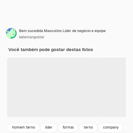
Bem sucedida Masculino Líder de negócio e equipe
katemangostar
Você também pode gostar destas fotos
homem terno
lider
formal
terno
company
eq