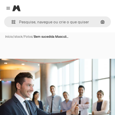
Magnific
Close menu
Pesqui
Início
/
stock
/
Fotos
/
Bem sucedida Masculi…