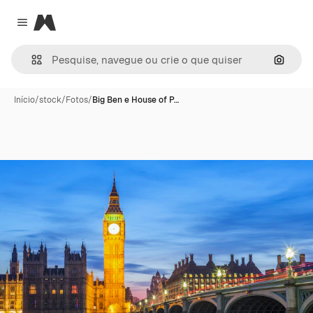
Magnific
Close menu
Pesqui
Início
/
stock
/
Fotos
/
Big Ben e House of P…