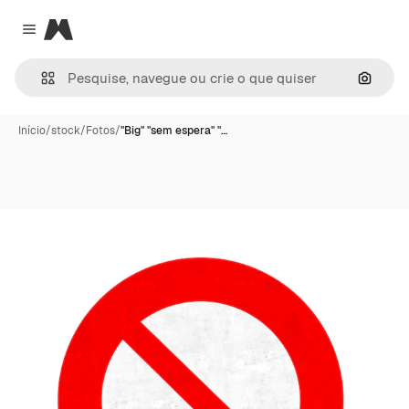
Magnific
Close menu
Pesqui
Início
/
stock
/
Fotos
/
"Big" "sem espera" "…