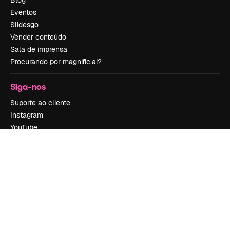
Blog
Eventos
Slidesgo
Vender conteúdo
Sala de imprensa
Procurando por magnific.ai?
Siga-nos
Suporte ao cliente
Instagram
YouTube
LinkedIn
TikTok
Discord
X
Reddit
Copyright © 2010-
2026
Freepik Company S.L.U.
Todos os direitos