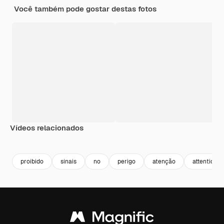
Você também pode gostar destas fotos
Vídeos relacionados
Premium
Premium
Premium
Premium
proibido
sinais
no
perigo
atenção
attention