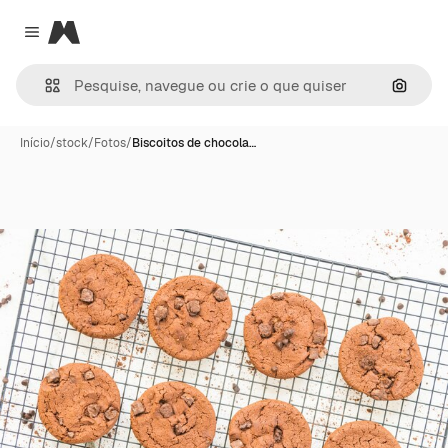
Magnific
Close menu
Pesqui
Início
/
stock
/
Fotos
/
Biscoitos de chocola…