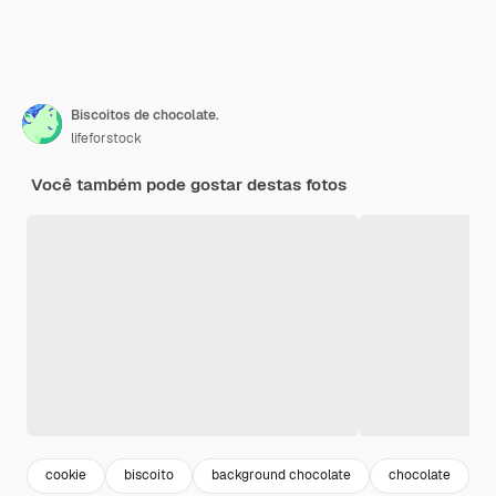
Biscoitos de chocolate.
lifeforstock
Você também pode gostar destas fotos
cookie
biscoito
background chocolate
chocolate
s