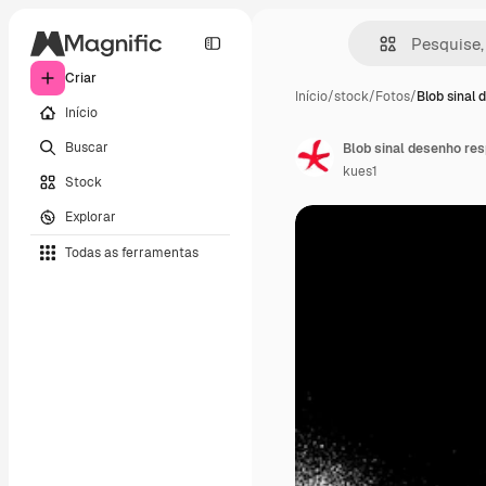
Criar
Início
/
stock
/
Fotos
/
Blob sinal 
Início
Buscar
Blob sinal desenho res
kues1
Stock
Explorar
Todas as ferramentas