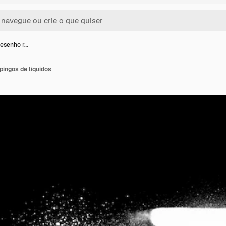
desenho r…
pingos de líquidos