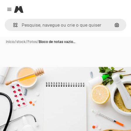
Magnific
Close menu
Pesqui
Início
/
stock
/
Fotos
/
Bloco de notas vazio…