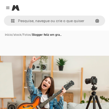
Magnific
Close menu
Pesqui
Início
/
stock
/
Fotos
/
Blogger feliz em gra…