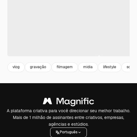
vlog
gravação
filmagem
midia
lifestyle
socia
A plataforma criativa para você direcionar seu melhor trabalho.
Mais de 1 milhão de assinantes entre criativos, empresas,
agências e estúdios.
Português