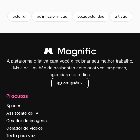
Premium
Premium
Premium
Premium
colorful
bolinhas brancas
bolas coloridas
artistic
p
A plataforma criativa para você direcionar seu melhor trabalho.
Mais de 1 milhão de assinantes entre criativos, empresas,
agências e estúdios.
Português
Produtos
Spaces
Assistente de IA
Gerador de imagens
Gerador de vídeos
Texto para voz