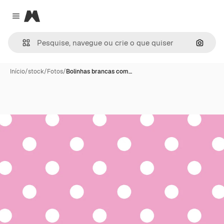
Magnific
Close menu
Pesqui
Início
/
stock
/
Fotos
/
Bolinhas brancas com…