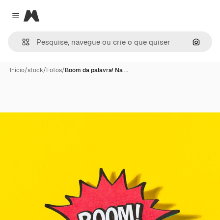
Magnific
Close menu
Pesqui
Início
/
stock
/
Fotos
/
Boom da palavra! Na …