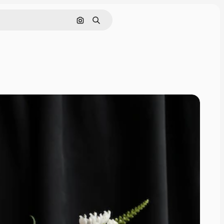
Pesquisar por imagem
Buscar