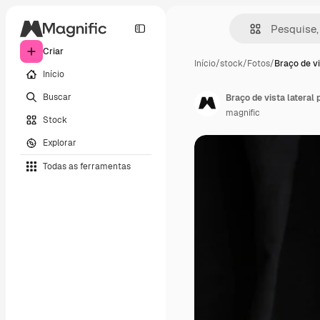
Criar
Início
/
stock
/
Fotos
/
Braço de vi
Início
Buscar
Braço de vista lateral
magnific
Stock
Explorar
Todas as ferramentas