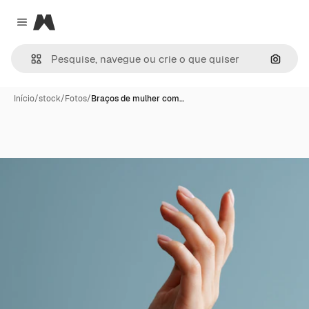
Magnific
Close menu
Pesqui
Início
/
stock
/
Fotos
/
Braços de mulher com…