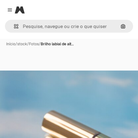
Magnific
Close menu
Pesqui
Início
/
stock
/
Fotos
/
Brilho labial de alt…