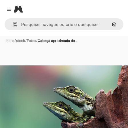
Magnific
Close menu
Pesqui
Início
/
stock
/
Fotos
/
Cabeça aproximada do…