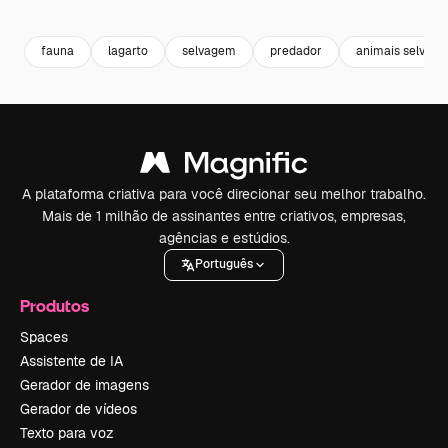
Premium
Premium
Premium
Premium
fauna
lagarto
selvagem
predador
animais selvage
A plataforma criativa para você direcionar seu melhor trabalho.
Mais de 1 milhão de assinantes entre criativos, empresas,
agências e estúdios.
Português
Produtos
Spaces
Assistente de IA
Gerador de imagens
Gerador de vídeos
Texto para voz