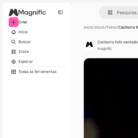
Criar
Início
/
stock
/
Fotos
/
Cachorro f
Início
Buscar
Cachorro fofo sentado 
magnific
Stock
Explorar
Todas as ferramentas