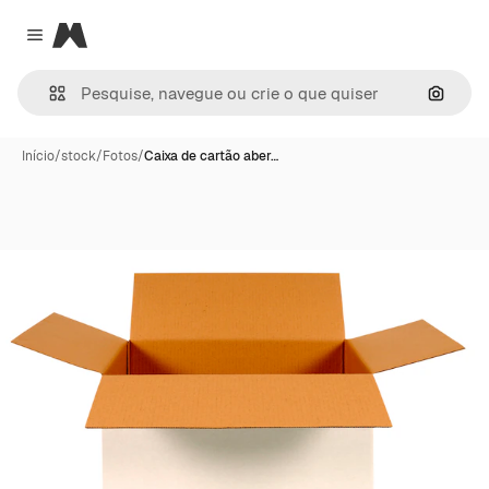
Magnific
Close menu
Pesqui
Início
/
stock
/
Fotos
/
Caixa de cartão aber…