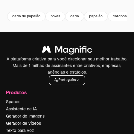
Premium
Premium
Gerado por IA
Premium
Premium
caixa de papelão
boxes
caixa
papelão
cardboard
A plataforma criativa para você direcionar seu melhor trabalho.
Mais de 1 milhão de assinantes entre criativos, empresas,
agências e estúdios.
Português
Produtos
Spaces
Assistente de IA
Gerador de imagens
Gerador de vídeos
Texto para voz