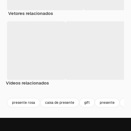
Vetores relacionados
Vídeos relacionados
Premium
Premium
Premium
Premium
Gerado por 
presente rosa
caixa de presente
gift
presente
cai