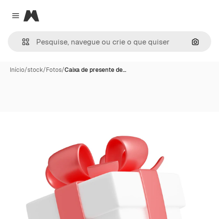
Magnific
Close menu
Pesqui
Início
/
stock
/
Fotos
/
Caixa de presente de…