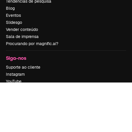
Tendências de pesquisa
Blog
Eventos
Slidesgo
Vender conteúdo
Sala de imprensa
Procurando por magnific.ai?
Siga-nos
Suporte ao cliente
Instagram
YouTube
LinkedIn
TikTok
Discord
X
Reddit