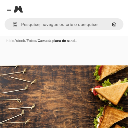
Magnific
Close menu
Pesqui
Início
/
stock
/
Fotos
/
Camada plana de sand…