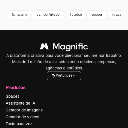
Premium
Premium
Premium
Premium
filmagem
campo futebol
futebol
soccer
gravação
A plataforma criativa para você direcionar seu melhor trabalho.
Mais de 1 milhão de assinantes entre criativos, empresas,
agências e estúdios.
Português
Produtos
Spaces
Assistente de IA
Gerador de imagens
Gerador de vídeos
Texto para voz