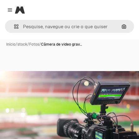
Magnific
Close menu
Pesqui
Início
/
stock
/
Fotos
/
Câmera de vídeo grav…