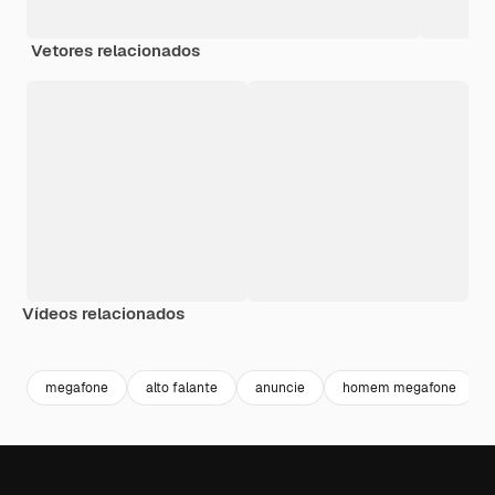
Vetores relacionados
Vídeos relacionados
Premium
Premium
Premium
Premium
megafone
alto falante
anuncie
homem megafone