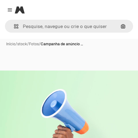
Magnific
Close menu
Pesqui
Início
/
stock
/
Fotos
/
Campanha de anúncio …