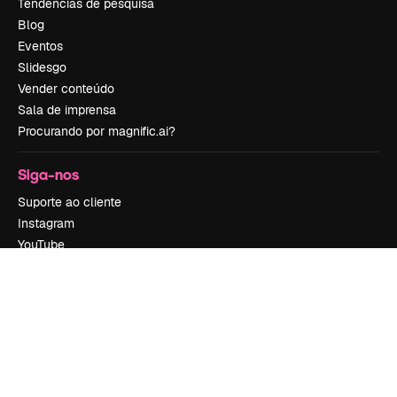
Tendências de pesquisa
Blog
Eventos
Slidesgo
Vender conteúdo
Sala de imprensa
Procurando por magnific.ai?
Siga-nos
Suporte ao cliente
Instagram
YouTube
LinkedIn
TikTok
Discord
X
Reddit