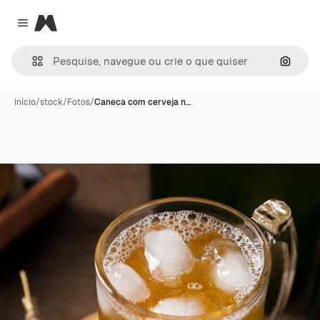
Magnific
Close menu
Pesqui
Início
/
stock
/
Fotos
/
Caneca com cerveja n…