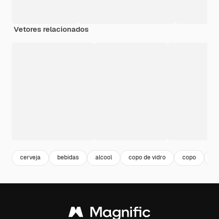
Vetores relacionados
cerveja
bebidas
alcool
copo de vidro
copo
li