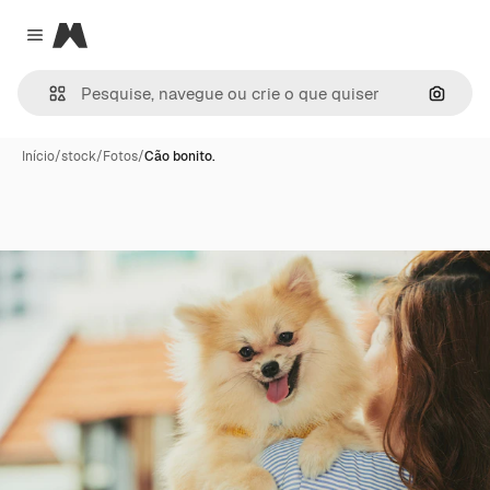
Magnific
Close menu
Pesqui
Início
/
stock
/
Fotos
/
Cão bonito.