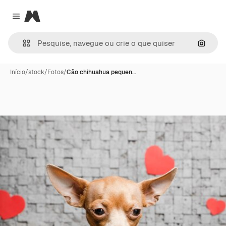
Magnific
Close menu
Pesqui
Início
/
stock
/
Fotos
/
Cão chihuahua pequen…