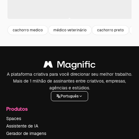
cachorro medico
médico veterinário
cachorro preto
ca
A plataforma criativa para você direcionar seu melhor trabalho.
Mais de 1 milhão de assinantes entre criativos, empresas,
agências e estúdios.
Português
Produtos
Spaces
Assistente de IA
Gerador de imagens