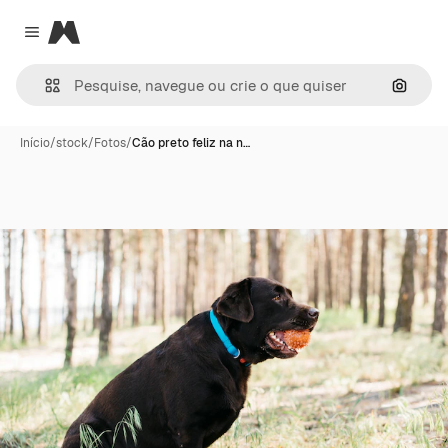
Magnific
Close menu
Pesqui
Início
/
stock
/
Fotos
/
Cão preto feliz na n…